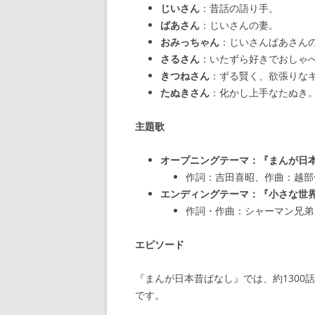
じいさん
：昔話の語り手。
ばあさん
：じいさんの妻。
おみっちゃん
：じいさんばあさん
さるさん
：いたずら好きでおしゃ
きつねさん
：ずる賢く、欲張りな
たぬきさん
：化かし上手なたぬき
主題歌
オープニングテーマ：『まんが日
作詞：吉田喜昭、作曲：越部
エンディングテーマ：『小さな世
作詞・作曲：シャーマン兄弟
エピソード
『まんが日本昔ばなし』では、約130
です。