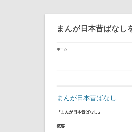
コ
ン
テ
まんが日本昔ばなし
ン
ツ
へ
ス
キ
ッ
ホーム
プ
まんが日本昔ばなし
『まんが日本昔ばなし』
概要