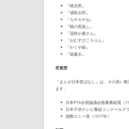
『桃太郎』
『浦島太郎』
『カチカチ山』
『鶴の恩返し』
『花咲か爺さん』
『おむすびころりん』
『かぐや姫』
『俵藤太』
受賞歴
『まんが日本昔ばなし』は、その高い教
ます。
日本PTA全国協議会推薦番組賞（19
日本子供テレビ番組コンクールグラ
国際エミー賞（1977年）