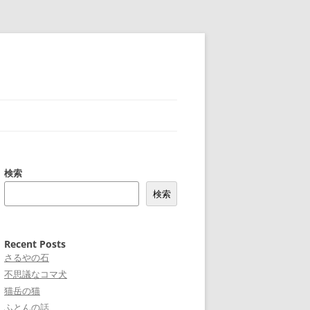
検索
検索
Recent Posts
さるやの石
不思議なコマ犬
猫岳の猫
ふとんの話