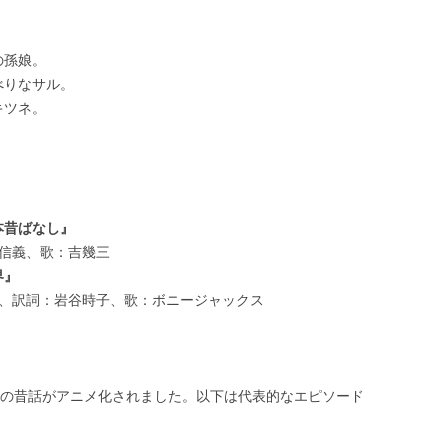
の孫娘。
べりなサル。
キツネ。
。
本昔ばなし』
信義、歌：吉幾三
界』
、訳詞：岩谷時子、歌：ボニージャックス
0話の昔話がアニメ化されました。以下は代表的なエピソード