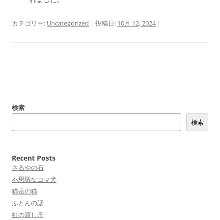
カテゴリー:
Uncategorized
| 投稿日:
10月 12, 2024
|
投
稿
検索
ナ
検索
ビ
ゲ
ー
Recent Posts
シ
さるやの石
不思議なコマ犬
ョ
猫岳の猫
ン
ふとんの話
虹の渡し舟